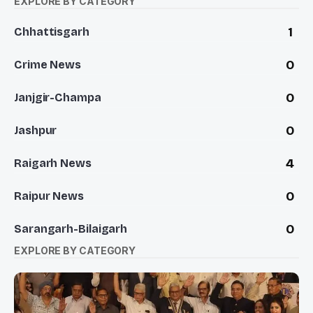
EXPLORE BY CATEGORY
1
Chhattisgarh
0
Crime News
0
Janjgir-Champa
0
Jashpur
4
Raigarh News
0
Raipur News
0
Sarangarh-Bilaigarh
EXPLORE BY CATEGORY