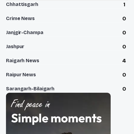
1
Chhattisgarh
0
Crime News
0
Janjgir-Champa
0
Jashpur
4
Raigarh News
0
Raipur News
0
Sarangarh-Bilaigarh